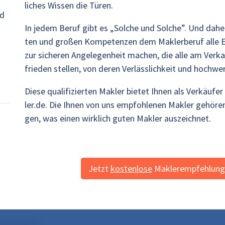
li­ches Wis­sen die Türen.
nd
In jedem Beruf gibt es „Sol­che und Sol­che”. Und daher
ten und gro­ßen Kom­pe­ten­zen dem Mak­ler­be­ruf alle Eh
zur si­che­ren An­ge­le­gen­heit ma­chen, die alle am Ver­ka
frie­den stel­len, von deren Ver­läss­lich­keit und hoch­wer­t
Diese qua­li­fi­zier­ten Mak­ler bie­tet Ihnen als Ver­käu­
ler.de. Die Ihnen von uns emp­foh­le­nen Mak­ler ge­hö­re
gen, was einen wirk­lich guten Mak­ler aus­zeich­net.
Jetzt
kos­ten­lo­se
Mak­ler­emp­feh­lung