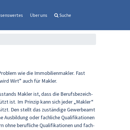
ssenswertes
Über uns
Suche
o­blem wie die Im­mo­bi­li­en­mak­ler. Fast
wird Wirt” auch für Mak­ler.
­stands Mak­ler ist, dass die Be­rufs­be­zeich­
ützt ist. Im Prin­zip kann sich jeder „Mak­ler“
itzt. Den stellt das zu­stän­di­ge Ge­wer­be­amt
Aus­bil­dung oder fach­li­che Qua­li­fi­ka­tio­nen
n ohne be­ruf­li­che Qua­li­fi­ka­tio­nen und fach­