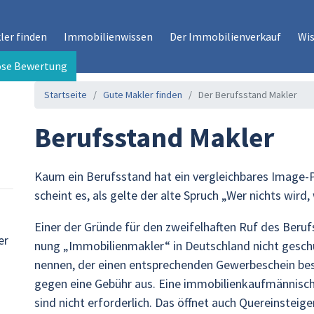
ler finden
Immobilienwissen
Der Immobilienverkauf
Wi
ose Bewertung
Start­sei­te
Gute Mak­ler fin­den
Der Be­rufs­stand Mak­ler
Be­rufs­stand Mak­ler
Kaum ein Be­rufs­stand hat ein ver­gleich­ba­res Image-Pr
scheint es, als gelte der alte Spruch „Wer nichts wird, 
Einer der Grün­de für den zwei­fel­haf­ten Ruf des Be­rufs
er
nung „Im­mo­bi­li­en­mak­ler“ in Deutsch­land nicht ge­sch
nen­nen, der einen ent­spre­chen­den Ge­wer­be­schein be­s
gegen eine Ge­bühr aus. Eine im­mo­bi­li­en­kauf­män­ni­sche 
sind nicht er­for­der­lich. Das öff­net auch Quer­ein­stei­ger