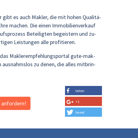
 gibt es auch Mak­ler, die mit hohen Qua­li­tä­
re ma­chen. Die einen Im­mo­bi­li­en­ver­kauf
ufs­pro­zess Be­tei­lig­ten be­geis­tern und zu­
i­gen Leis­tun­gen alle pro­fi­tie­ren.
fer das Mak­ler­emp­feh­lung­spor­tal gute-mak­
n aus­nahms­los zu denen, die alles mit­brin­
tei­len
+1
 an­for­dern!
tweet