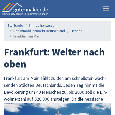
To
Start­sei­te
Im­mo­bi­li­en­wis­sen
Der Im­mo­bi­li­en­markt Deutsch­land
Hes­sen
Frank­furt am Main
Frank­furt: Wei­ter nach
oben
Frank­furt am Main zählt zu den am schnells­ten wach­
sen­den Städ­ten Deutsch­lands. Jeden Tag nimmt die
Be­völ­ke­rung um 40 Men­schen zu, bis 2030 soll die Ein­
woh­ner­zahl auf 820.000 an­stei­gen.
Da die hes­si­sche