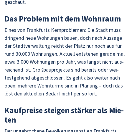
ge­schaut.
Das Pro­blem mit dem Wohn­raum
Eines von Frank­furts Kern­pro­ble­men: Die Stadt muss
drin­gend neue Woh­nun­gen bauen, doch nach Aus­sa­ge
der Stadt­ver­wal­tung reicht der Platz nur noch aus für
rund 30.000 Woh­nun­gen. Ak­tu­ell ent­ste­hen ge­ra­de mal
etwa 3.000 Woh­nun­gen pro Jahr, was längst nicht aus­
rei­chend ist. Groß­bau­pro­jek­te sind be­reits oder wei­
test­ge­hend ab­ge­schlos­sen. Es geht also wei­ter nach
oben: meh­re­re Wohn­tür­me sind in Pla­nung – doch das
löst den ak­tu­el­len Be­darf nicht per so­fort.
Kauf­prei­se stei­gen stär­ker als Mie­
ten
Der un­ge­bro­che­ne Be­völ­ke­rungs­an­stieg Frank­furts