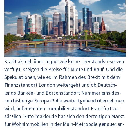
Stadt ak­tu­ell über so gut wie keine Leer­stands­re­ser­ven
ver­fügt, stei­gen die Prei­se für Miete und Kauf. Und die
Spe­ku­la­tio­nen, wie es im Rah­men des Brex­it mit dem
Fi­nanz­stand­ort Lon­don wei­ter­geht und ob Deutsch­
lands Ban­ken- und Bör­sen­stand­ort Num­mer eins des­
sen bis­he­ri­ge Eu­ro­pa-Rolle wei­test­ge­hend über­neh­men
wird, be­feu­ern den Im­mo­bi­li­en­stand­ort Frank­furt zu­
sätz­lich. Gute-mak­ler.de hat sich den der­zei­ti­gen Markt
für Wohn­im­mo­bi­li­en in der Main-Me­tro­po­le ge­nau­er an­