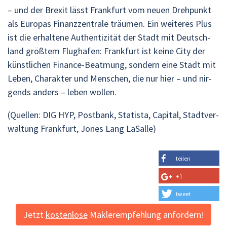
– und der Brex­it lässt Frank­furt vom neuen Dreh­punkt
als Eu­ro­pas Fi­nanz­zen­tra­le träu­men. Ein wei­te­res Plus
ist die er­hal­te­ne Au­then­ti­zi­tät der Stadt mit Deutsch­
land größ­tem Flug­ha­fen: Frank­furt ist keine City der
künst­li­chen Fi­nan­ce-Be­at­mung, son­dern eine Stadt mit
Leben, Cha­rak­ter und Men­schen, die nur hier – und nir­
gends an­ders – leben wol­len.
(Quel­len: DIG HYP, Post­bank, Sta­tis­ta, Ca­pi­tal, Stadt­ver­
wal­tung Frank­furt, Jones Lang La­Sal­le)
tei­len
+1
tweet
Jetzt
kos­ten­lo­se
Mak­ler­emp­feh­lung an­for­dern!