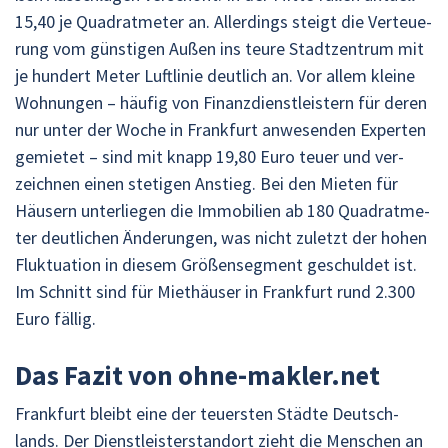
15,40 je Qua­drat­me­ter an. Al­ler­dings steigt die Ver­teue­
rung vom güns­ti­gen Außen ins teure Stadt­zen­trum mit
je hun­dert Meter Luft­li­nie deut­lich an. Vor allem klei­ne
Woh­nun­gen – häu­fig von Fi­nanz­dienst­leis­tern für deren
nur unter der Woche in Frank­furt an­we­sen­den Ex­per­ten
ge­mie­tet – sind mit knapp 19,80 Euro teuer und ver­
zeich­nen einen ste­ti­gen An­stieg. Bei den Mie­ten für
Häu­sern un­ter­lie­gen die Im­mo­bi­li­en ab 180 Qua­drat­me­
ter deut­li­chen Än­de­run­gen, was nicht zu­letzt der hohen
Fluk­tua­ti­on in die­sem Grö­ßen­seg­ment ge­schul­det ist.
Im Schnitt sind für Miet­häu­ser in Frank­furt rund 2.300
Euro fäl­lig.
Das Fazit von ohne-mak­ler.net
Frank­furt bleibt eine der teu­ers­ten Städ­te Deutsch­
lands. Der Dienst­leis­ter­stand­ort zieht die Men­schen an