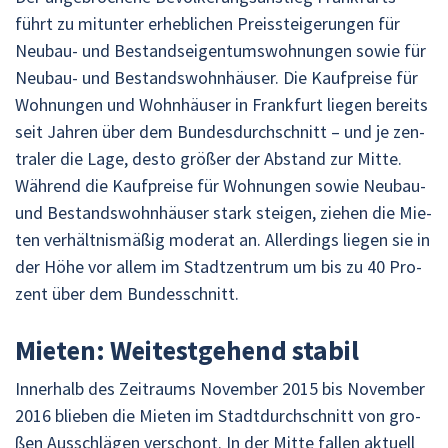
führt zu mit­un­ter er­heb­li­chen Preis­stei­ge­run­gen für
Neu­bau- und Be­stand­sei­gen­tums­woh­nun­gen sowie für
Neu­bau- und Be­stands­wohn­häu­ser. Die Kauf­prei­se für
Woh­nun­gen und Wohn­häu­ser in Frank­furt lie­gen be­reits
seit Jah­ren über dem Bun­des­durch­schnitt – und je zen­
tra­ler die Lage, desto grö­ßer der Ab­stand zur Mitte.
Wäh­rend die Kauf­prei­se für Woh­nun­gen sowie Neu­bau-
und Be­stands­wohn­häu­ser stark stei­gen, zie­hen die Mie­
ten ver­hält­nis­mä­ßig mo­derat an. Al­ler­dings lie­gen sie in
der Höhe vor allem im Stadt­zen­trum um bis zu 40 Pro­
zent über dem Bun­des­schnitt.
Mie­ten: Wei­test­ge­hend sta­bil
In­ner­halb des Zeit­raums No­vem­ber 2015 bis No­vem­ber
2016 blie­ben die Mie­ten im Stadt­durch­schnitt von gro­
ßen Aus­schlä­gen ver­schont. In der Mitte fal­len ak­tu­ell